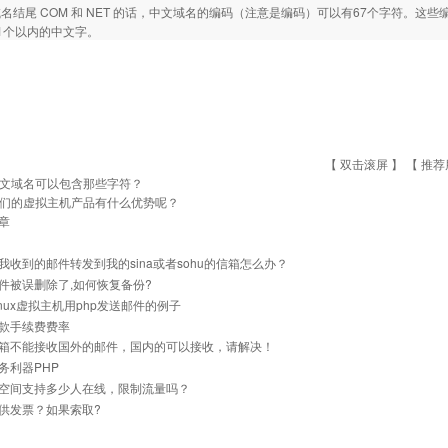
名结尾 COM 和 NET 的话，中文域名的编码（注意是编码）可以有67个字符。
1个以内的中文字。
【 双击滚屏 】 【
推荐
文域名可以包含那些字符？
们的虚拟主机产品有什么优势呢？
章
我收到的邮件转发到我的sina或者sohu的信箱怎么办？
件被误删除了,如何恢复备份?
inux虚拟主机用php发送邮件的例子
款手续费费率
箱不能接收国外的邮件，国内的可以接收，请解决！
务利器PHP
空间支持多少人在线，限制流量吗？
供发票？如果索取?