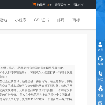
购物车
最新公告
帮助中心
0
建站
小程序
SSL证书
邮局
商标
会员
客服
用习惯，易记、易用,更符合我国企业的网络品牌形象。
和个人都可申请注册），可能成为人们进行新一轮域名疯狂
商机！
电话
用自己企业的英译，还是全拼、拼音缩写，甚至是数字，网站
且众多的域名后缀不仅会使刚触网者摸不到头脑，熟练的网
的英文代号时，无疑会使品牌价值大打折扣，一个有意义和
高的广告价值。 首次在全球范围内推出的简体中文国际域
充值
网络符合华人的习惯，更能帮助企业建立一个适合华人客户的电