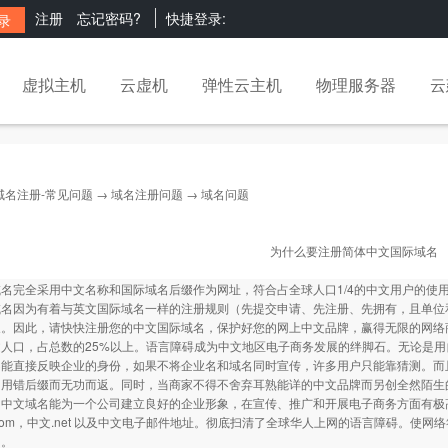
注册
忘记密码?
快捷登录:
虚拟主机
云虚机
弹性云主机
物理服务器
云
域名注册-常见问题
→
域名注册问题
→ 域名问题
为什么要注册简体中文国际域名
名完全采用中文名称和国际域名后缀作为网址，符合占全球人口1/4的中文用户的使
域名因为有着与英文国际域名一样的注册规则（先提交申请、先注册、先拥有，且单位
象。因此，请快快注册您的中文国际域名，保护好您的网上中文品牌，赢得无限的网络
文人口，占总数的25%以上。语言障碍成为中文地区电子商务发展的绊脚石。无论是
不能直接反映企业的身份，如果不将企业名和域名同时宣传，许多用户只能靠猜测。而
为用错后缀而无功而返。同时，当商家不得不舍弃耳熟能详的中文品牌而另创全然陌生
的中文域名能为一个公司建立良好的企业形象，在宣传、推广和开展电子商务方面有极
com，中文.net 以及中文电子邮件地址。彻底扫清了全球华人上网的语言障碍。使
台。